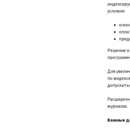
индексиру
условии:
очно
опла
пред
Решение о
программн
Для увели
по видеосв
допускатьс
Расширенн
журналах.
Важные д