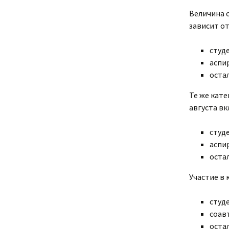
Величина о
зависит от
студе
аспи
остал
Те же кате
августа в
студе
аспи
остал
Участие в 
студ
соав
оста