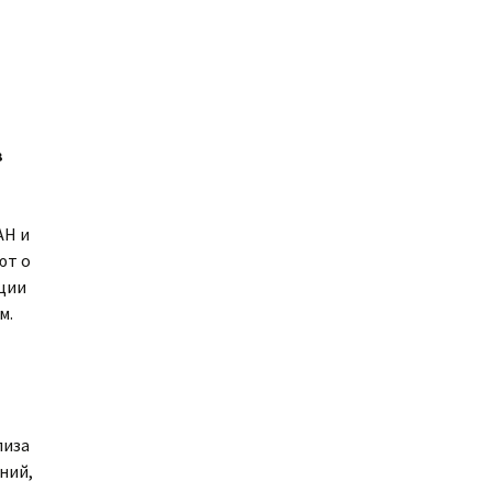
в
АН и
ют о
нции
м.
лиза
ний,