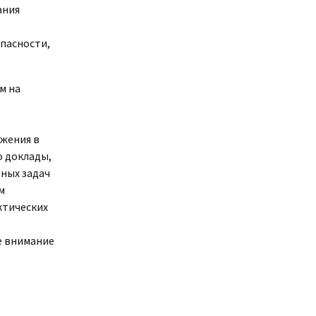
ания
пасности,
м на
жения в
о доклады,
ных задач
м
ктических
е внимание