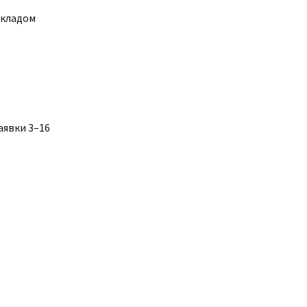
окладом
аявки 3–16