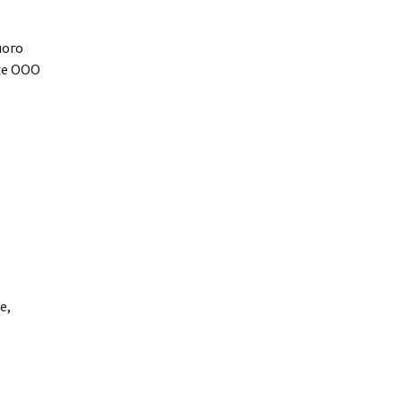
ного
же ООО
е,