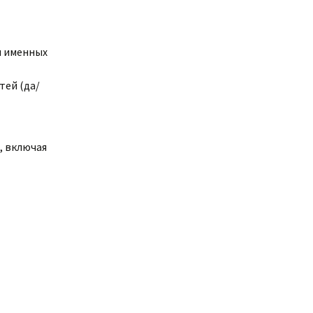
и именных
тей (да/
, включая