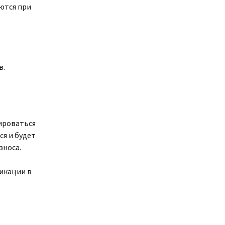
ются при
в.
ироваться
ся и будет
зноса.
икации в