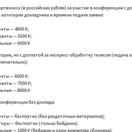
ргвзноса (в российских рублях) за участие в конференции с д
 категории докладчика и времени подачи заявки:
нты — 4000 ₽;
ранты — 5000 ₽;
ьные — 6000 ₽.
гории, но с доплатой за экспресс-обработку тезисов (подача з
ключительно):
нты — 6000 ₽;
ранты — 7000 ₽;
ьные — 8000 ₽.
конференции без доклада:
енты — бесплатно (без раздаточных материалов);
торы — бесплатно (только бейджик);
льные — 1000 ₽ (бейджик и один экземпляр сборника).