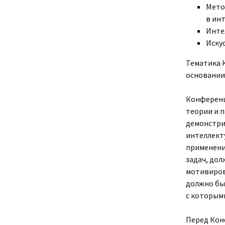
Мето
в ин
Инте
Иску
Тематика 
основании
Конференц
теории и 
демонстри
интеллект
применени
задач, до
мотивиров
должно бы
с которым
Перед Кон