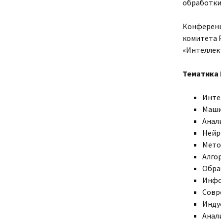
обработки 
Конференц
комитета 
«Интеллек
Тематика
Инте
Маши
Анал
Нейр
Мето
Алго
Обра
Инфо
Совр
Инду
Анал