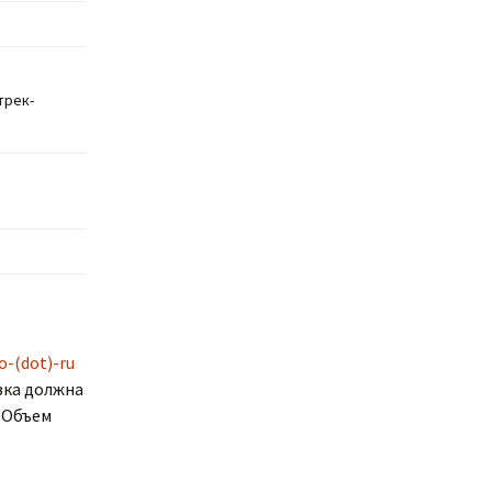
трек-
o-(dot)-ru
явка должна
. Объем