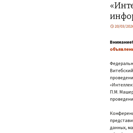
«Инт
инфо
20/03/202
Внимание
объявлен
Федеральн
Витебский
проведении
«Интеллек
П.М. Машер
проведения
Конференци
представи
данных, м