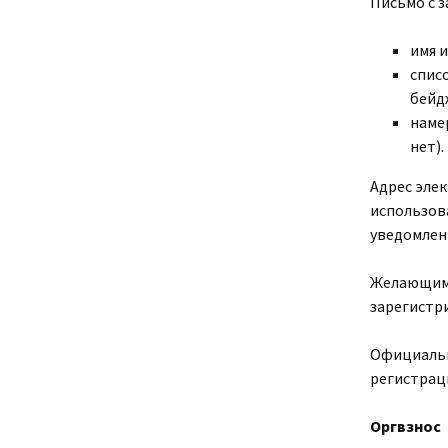
Письмо с 
имя и
спис
бейд
наме
нет).
Адрес эле
использов
уведомлен
Желающим 
зарегистр
Официальн
регистрац
Оргвзнос