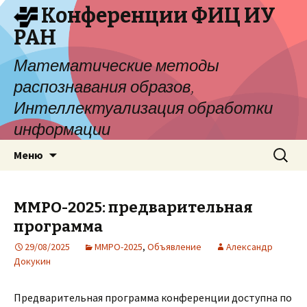
Конференции ФИЦ ИУ
РАН
Математические методы
распознавания образов,
Интеллектуализация обработки
информации
Перейти
Найти:
Меню
к
содержимому
ММРО-2025: предварительная
программа
29/08/2025
ММРО-2025
,
Объявление
Александр
Докукин
Предварительная программа конференции доступна по