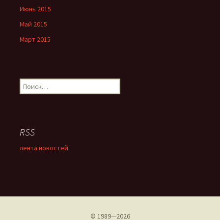
Июнь 2015
Май 2015
Март 2015
Н
а
й
т
и
RSS
:
лента новостей
© 1989—2026